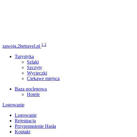
1.2
zawoja.2betravel.pl
Turystyka
Szlaki
Szczyty
Wycieczki
Ciekawe miejsca
Baza noclegowa
Hotele
Logowanie
Logowanie
Rejestracja
Przypomnienie Hasła
Kontakt