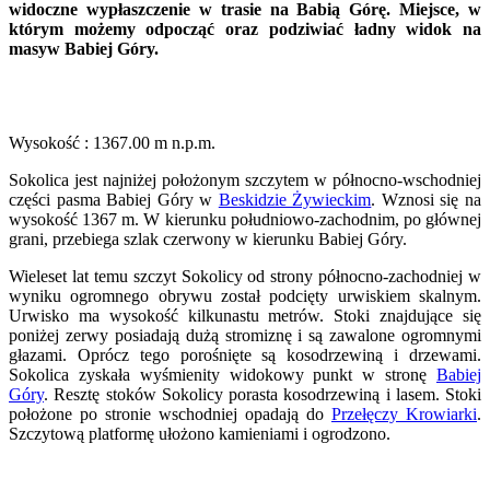
widoczne wypłaszczenie w trasie na Babią Górę. Miejsce, w
którym możemy odpocząć oraz podziwiać ładny widok na
masyw Babiej Góry.
Wysokość : 1367.00 m n.p.m.
Sokolica jest najniżej położonym szczytem w północno-wschodniej
części pasma Babiej Góry w
Beskidzie Żywieckim
. Wznosi się na
wysokość 1367 m. W kierunku południowo-zachodnim, po głównej
grani, przebiega szlak czerwony w kierunku Babiej Góry.
Wieleset lat temu szczyt Sokolicy od strony północno-zachodniej w
wyniku ogromnego obrywu został podcięty urwiskiem skalnym.
Urwisko ma wysokość kilkunastu metrów. Stoki znajdujące się
poniżej zerwy posiadają dużą stromiznę i są zawalone ogromnymi
głazami. Oprócz tego porośnięte są kosodrzewiną i drzewami.
Sokolica zyskała wyśmienity widokowy punkt w stronę
Babiej
Góry
. Resztę stoków Sokolicy porasta kosodrzewiną i lasem. Stoki
położone po stronie wschodniej opadają do
Przełęczy Krowiarki
.
Szczytową platformę ułożono kamieniami i ogrodzono.